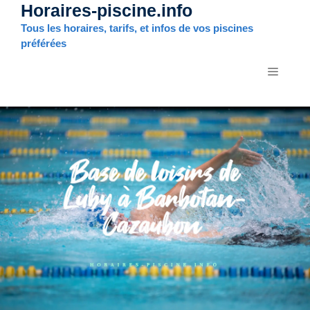
Horaires-piscine.info
Aller
au
Tous les horaires, tarifs, et infos de vos piscines
contenu
préférées
MENU