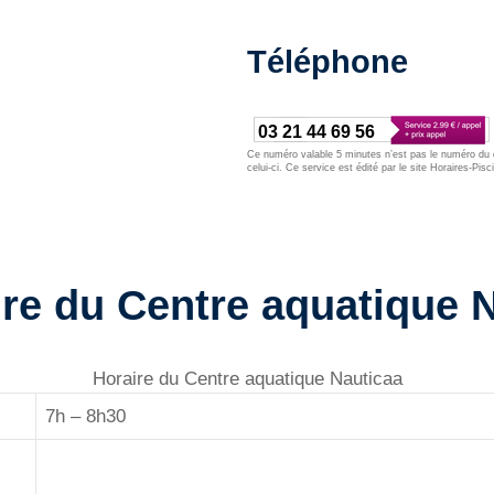
Téléphone
03 21 44 69 56
Ce numéro valable 5 minutes n’est pas le numéro du d
celui-ci. Ce service est édité par le site Horaires-Pisc
ure du Centre aquatique 
Horaire du Centre aquatique Nauticaa
7h – 8h30