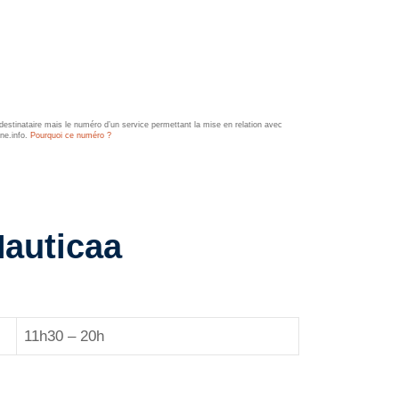
estinataire mais le numéro d’un service permettant la mise en relation avec
ine.info.
Pourquoi ce numéro ?
Nauticaa
11h30 – 20h