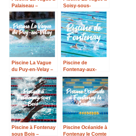
Palaiseau –
Soisy-sous-
Horaires, Tarifs et
Montmorency –
Infos –
Horaires, Tarifs et
Infos –
Piscine La Vague
Piscine de
du Puy-en-Velay –
Fontenay-aux-
Horaires, Tarifs et
Roses – Horaires,
Infos –
Tarifs et Infos –
Piscine à Fontenay
Piscine Océanide à
sous Bois –
Fontenay le Comte