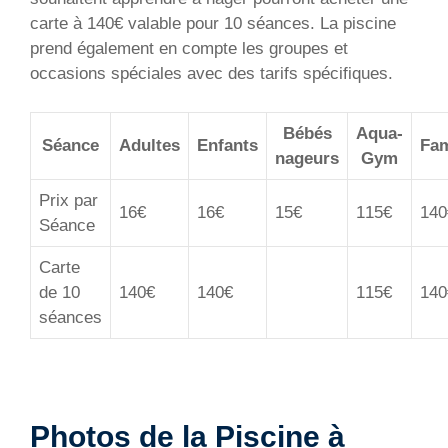
carte à 140€ valable pour 10 séances. La piscine
prend également en compte les groupes et
occasions spéciales avec des tarifs spécifiques.
Bébés
Aqua-
Séance
Adultes
Enfants
Fam
nageurs
Gym
Prix par
16€
16€
15€
115€
140
Séance
Carte
de 10
140€
140€
115€
140
séances
Photos de la Piscine à