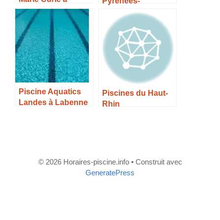
Pyrénées-
Mulhouse –
Atlantiques
Horaires, Tarifs et
infos –
Piscine Aquatics
Piscines du Haut-
Landes à Labenne
Rhin
– Horaires, Tarifs et
Infos –
© 2026 Horaires-piscine.info
• Construit avec
GeneratePress