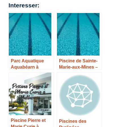
Interesser:
Parc Aquatique
Piscine de Sainte-
Aquabéarn à
Marie-aux-Mines –
Oloron Sainte Marie
Horaires, Tarifs et
– Horaires, Tarifs et
infos –
Infos –
Piscine Pierre et
Piscines des
Marie Curie à