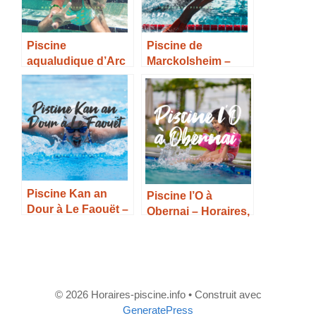
Piscine
Piscine de
aqualudique d’Arc
Marckolsheim –
1800 – Horaires,
Horaires, Tarifs et
Tarifs et Infos –
Infos –
Piscine Kan an
Piscine l’O à
Dour à Le Faouët –
Obernai – Horaires,
Horaires, Tarifs et
Tarifs et infos –
Infos –
© 2026 Horaires-piscine.info
• Construit avec
GeneratePress