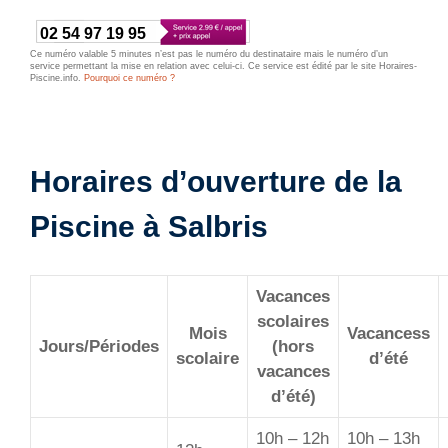
02 54 97 19 95
Ce numéro valable 5 minutes n’est pas le numéro du destinataire mais le numéro d’un
service permettant la mise en relation avec celui-ci. Ce service est édité par le site Horaires-
Piscine.info.
Pourquoi ce numéro ?
Horaires d’ouverture de la
Piscine à Salbris
Vacances
scolaires
Mois
Vacancess
Jours/Périodes
(hors
scolaire
d’été
vacances
d’été)
10h – 12h
10h – 13h