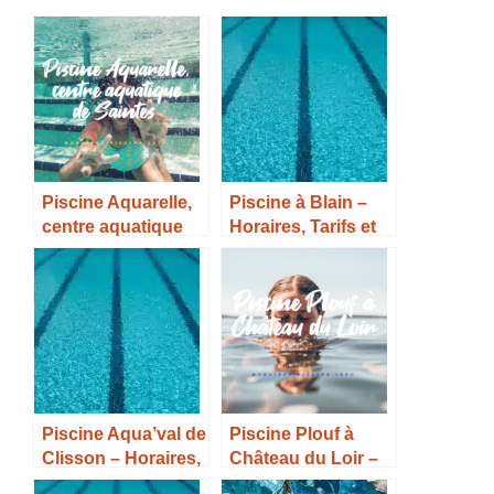
Piscine Aquarelle,
Piscine à Blain –
centre aquatique
Horaires, Tarifs et
de Saintes –
Infos –
Horaires, Tarifs et
Infos –
Piscine Aqua’val de
Piscine Plouf à
Clisson – Horaires,
Château du Loir –
Tarifs et Infos –
Horaires, Tarifs et