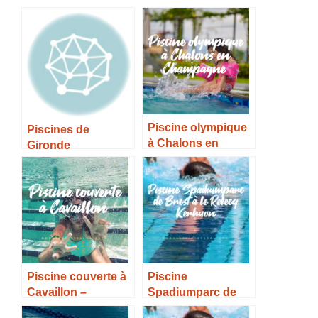
Piscine olympique
Piscines de
à Chalons en
Gironde
Champagne –
Horaires, Tarifs et
Infos –
Piscine couverte à
Piscine
Cavaillon –
Spadiumparc de
Horaires, Tarifs et
Brest à le Relecq