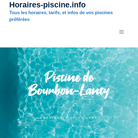
Horaires-piscine.info
Aller
au
Tous les horaires, tarifs, et infos de vos piscines
contenu
préférées
MENU