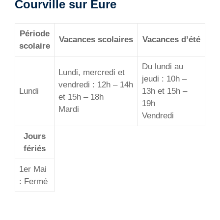
Courville sur Eure
Période
Vacances scolaires
Vacances d’été
scolaire
Du lundi au
Lundi, mercredi et
jeudi : 10h –
vendredi : 12h – 14h
Lundi
13h et 15h –
et 15h – 18h
19h
Mardi
Vendredi
Jours
fériés
1er Mai
: Fermé