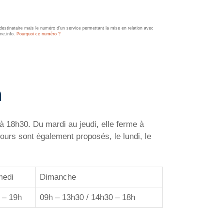
estinataire mais le numéro d’un service permettant la mise en relation avec
ine.info.
Pourquoi ce numéro ?
n
 à 18h30. Du mardi au jeudi, elle ferme à
ours sont également proposés, le lundi, le
edi
Dimanche
 – 19h
09h – 13h30 / 14h30 – 18h