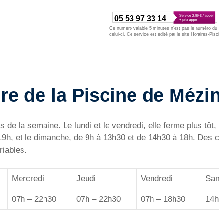
05 53 97 33 14
Ce numéro valable 5 minutes n’est pas le numéro du d
celui-ci. Ce service est édité par le site Horaires-Pisc
re de la Piscine de Mézi
 de la semaine. Le lundi et le vendredi, elle ferme plus tôt,
19h, et le dimanche, de 9h à 13h30 et de 14h30 à 18h. Des c
riables.
Mercredi
Jeudi
Vendredi
Sam
07h – 22h30
07h – 22h30
07h – 18h30
14h