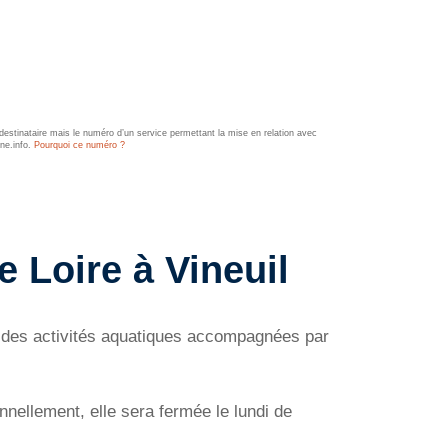
estinataire mais le numéro d’un service permettant la mise en relation avec
ine.info.
Pourquoi ce numéro ?
e Loire à Vineuil
ose des activités aquatiques accompagnées par
nnellement, elle sera fermée le lundi de