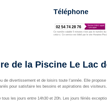
Téléphone
02 54 74 28 76
Ce numéro valable 5 minutes n’est pas le numéro du d
celui-ci. Ce service est édité par le site Horaires-Pisc
re de la Piscine Le Lac d
ieu de divertissement et de loisirs toute l’année. Elle prop
riés pour satisfaire les besoins et aspirations des visiteurs.
tous les jours entre 14h30 et 20h. Les jours fériés exceptio