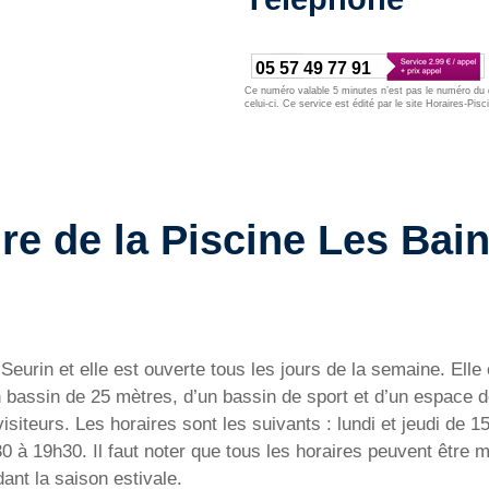
05 57 49 77 91
Ce numéro valable 5 minutes n’est pas le numéro du d
celui-ci. Ce service est édité par le site Horaires-Pisc
e de la Piscine Les Bains
-Seurin et elle est ouverte tous les jours de la semaine. Ell
 bassin de 25 mètres, d’un bassin de sport et d’un espace dé
isiteurs. Les horaires sont les suivants : lundi et jeudi de 
à 19h30. Il faut noter que tous les horaires peuvent être m
ant la saison estivale.