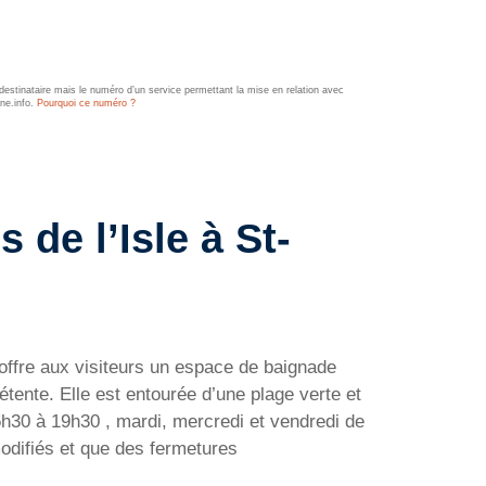
estinataire mais le numéro d’un service permettant la mise en relation avec
ine.info.
Pourquoi ce numéro ?
 de l’Isle à St-
e offre aux visiteurs un espace de baignade
tente. Elle est entourée d’une plage verte et
15h30 à 19h30 , mardi, mercredi et vendredi de
odifiés et que des fermetures