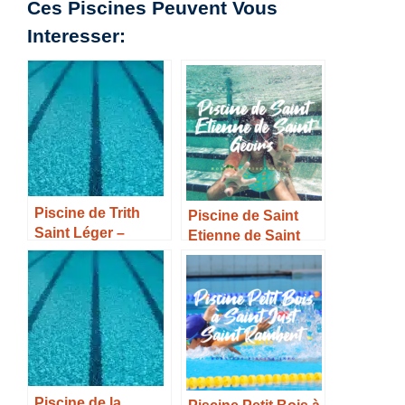
Ces Piscines Peuvent Vous
Interesser:
Piscine de Trith
Piscine de Saint
Saint Léger –
Etienne de Saint
Horaires, Tarifs et
Geoirs – Horaires,
Infos –
Tarifs et Infos –
Piscine de la
Piscine Petit Bois à