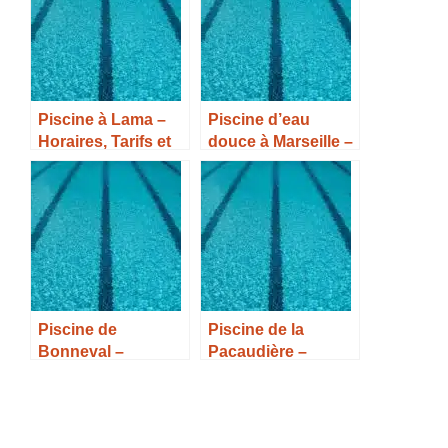
Piscine à Lama –
Piscine d’eau
Horaires, Tarifs et
douce à Marseille –
Infos –
Horaires, Tarifs et
Infos –
Piscine de
Piscine de la
Bonneval –
Pacaudière –
Horaires, Tarifs et
Horaires, Tarifs et
Infos –
Infos –