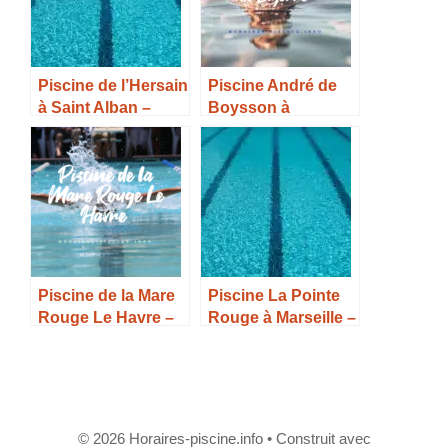
Piscine de l’Hersain
Piscine André de
à Saint Alban –
Boysson à
Horaires, Tarifs et
Bagnères de
Infos –
Bigorre – Horaires,
Tarifs et Infos –
Piscine de la Mare
Piscine La Pointe
Rouge Le Havre –
Rouge à Marseille –
Horaires, Tarifs et
Horaires, Tarifs et
Infos –
Infos –
© 2026 Horaires-piscine.info
• Construit avec