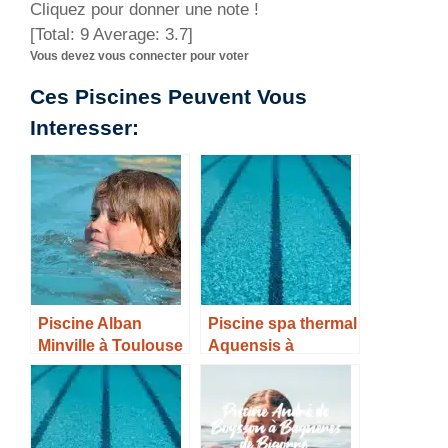
Cliquez pour donner une note !
[Total:
9
Average:
3.7
]
Vous devez vous connecter pour voter
Ces Piscines Peuvent Vous
Interesser:
Piscine Alban
Piscine spa thermal
Minville à Toulouse
Aquensis à
– Horaires, Tarifs et
Bagneres de
Infos –
Bigorre – Horaires,
Tarifs et Infos –