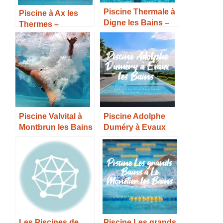
Piscine Thermale à
Piscine à Ax les
Digne les Bains –
Thermes –
Horaires, Tarifs et
Horaires, Tarifs et
Infos –
Infos –
Piscine Valvital à
Piscine Adolphe
Montbrun les Bains
Duméry à Evaux
– Horaires, Tarifs et
les Bains –
Infos –
Horaires, Tarifs et
Infos –
Les Piscines de
Piscine Les grands