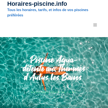
Horaires-piscine.info
Aller
au
Tous les horaires, tarifs, et infos de vos piscines
contenu
préférées
MENU