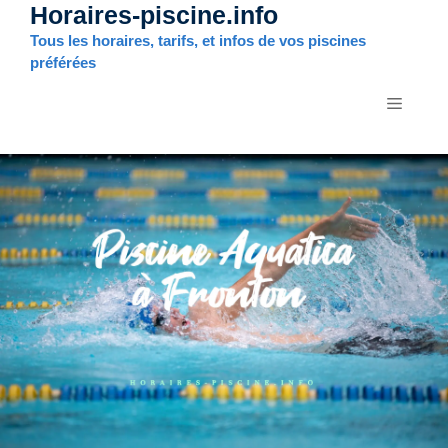
Horaires-piscine.info
Aller
au
Tous les horaires, tarifs, et infos de vos piscines
contenu
préférées
MENU