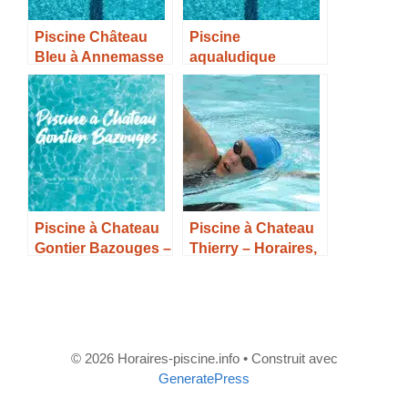
Piscine Château
Piscine
Bleu à Annemasse
aqualudique
– Horaires, Tarifs et
Aqualonne à
Infos –
Château-d’Olonne-
Horaires, Tarifs et
Infos –
Piscine à Chateau
Piscine à Chateau
Gontier Bazouges –
Thierry – Horaires,
Horaires, Tarifs et
Tarifs et Infos –
Infos –
© 2026 Horaires-piscine.info
• Construit avec
GeneratePress