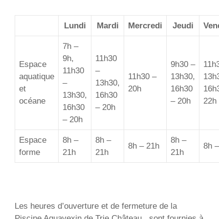
Lundi
Mardi
Mercredi
Jeudi
Ven
7h –
9h,
11h30
Espace
9h30 –
11h
11h30
–
aquatique
11h30 –
13h30,
13h
–
13h30,
et
20h
16h30
16h
13h30,
16h30
océane
– 20h
22h
16h30
– 20h
– 20h
Espace
8h –
8h –
8h –
8h – 21h
8h –
forme
21h
21h
21h
Les heures d’ouverture et de fermeture de la
Piscine Aquavexin de Trie Château , sont fournies à