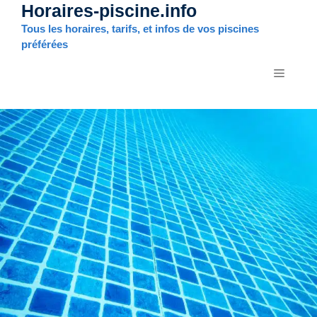
Horaires-piscine.info
Aller
au
Tous les horaires, tarifs, et infos de vos piscines
contenu
préférées
MENU