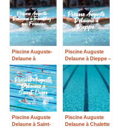
Vénissieux –
Champigny-sur-
Horaires, Tarifs et
Marne – Horaires,
Infos –
Tarifs et Infos –
Piscine Auguste-
Piscine Auguste
Delaune à
Delaune à Dieppe –
Tremblay-en-
Horaires, Tarifs et
France – Horaires,
Infos –
Tarifs et Infos –
Piscine Auguste
Piscine Auguste
Delaune à Saint-
Delaune à Chalette
Ouen – Horaires,
sur Loing –
Tarifs et Infos –
Horaires, Tarifs et