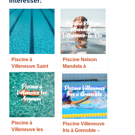
Interesser:
Piscine à
Piscine Nelson
Villeneuve Saint
Mandela à
Georges –
Villeneuve-le-Roi –
Horaires, Tarifs et
Horaires, Tarifs et
Infos –
Infos –
Piscine à
Piscine Villeneuve
Villeneuve les
Iris à Grenoble –