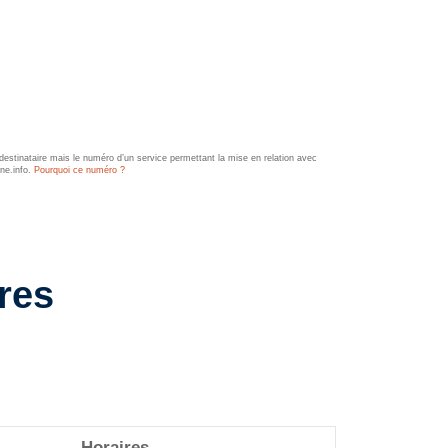
estinataire mais le numéro d’un service permettant la mise en relation avec
ine.info.
Pourquoi ce numéro ?
res
Horaires