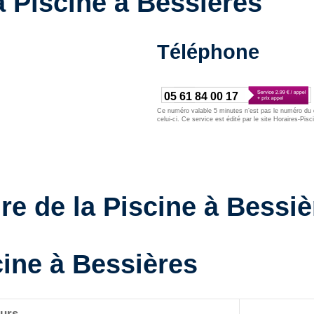
a Piscine à Bessières
Téléphone
05 61 84 00 17
Ce numéro valable 5 minutes n’est pas le numéro du d
celui-ci. Ce service est édité par le site Horaires-Pisc
re de la Piscine à Bessiè
cine à Bessières
urs