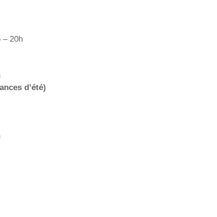
5 – 20h
h
ances d’été)
h