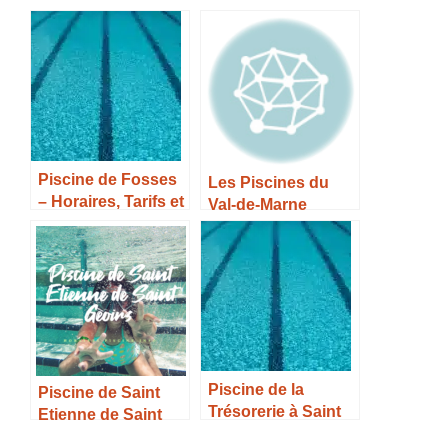
Fosses – Horaires,
Fossés – Horaires,
Tarifs et Infos –
Tarifs et Infos –
Piscine de Fosses
Les Piscines du
– Horaires, Tarifs et
Val-de-Marne
Infos –
Piscine de la
Piscine de Saint
Trésorerie à Saint
Etienne de Saint
Pryvé Saint Mesmin
Geoirs – Horaires,