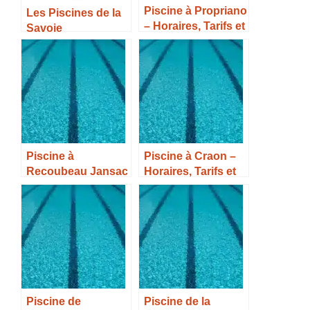
Piscine à Propriano
Les Piscines de la
– Horaires, Tarifs et
Savoie
Infos –
Piscine à
Piscine à Craon –
Recoubeau Jansac
Horaires, Tarifs et
– Horaires, Tarifs et
Infos –
Infos –
Piscine de
Piscine de la