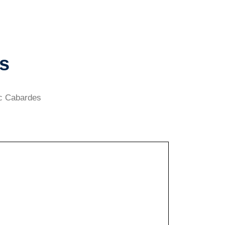
es
ac Cabardes