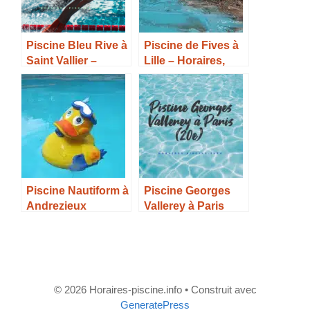
Piscine Bleu Rive à
Piscine de Fives à
Saint Vallier –
Lille – Horaires,
Horaires, Tarifs et
Tarifs et Infos –
Infos –
Piscine Nautiform à
Piscine Georges
Andrezieux
Vallerey à Paris
Boutheon –
(20e) – Horaires,
Horaires, Tarifs et
Tarifs et Infos –
Infos –
© 2026 Horaires-piscine.info
• Construit avec
GeneratePress