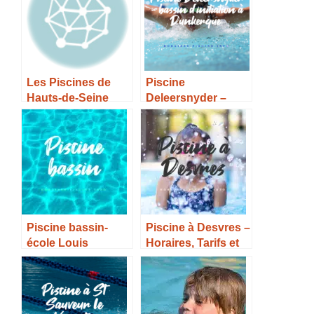
Les Piscines de
Piscine
Hauts-de-Seine
Deleersnyder –
bassin d’initiation à
Dunkerque –
Horaires, Tarifs et
Infos –
Piscine bassin-
Piscine à Desvres –
école Louis
Horaires, Tarifs et
Lumière à Paris
Infos –
(20e) – Horaires,
Tarifs et Infos –