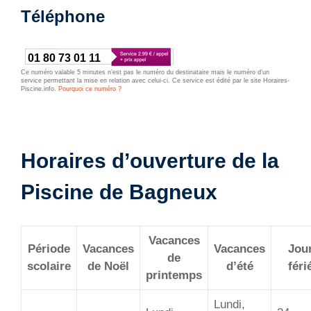
Téléphone
01 80 73 01 11
Ce numéro valable 5 minutes n’est pas le numéro du destinataire mais le numéro d’un
service permettant la mise en relation avec celui-ci. Ce service est édité par le site Horaires-
Piscine.info.
Pourquoi ce numéro ?
Horaires d’ouverture de la
Piscine de Bagneux
Vacances
Période
Vacances
Vacances
Jou
de
scolaire
de Noël
d’été
féri
printemps
Lundi,