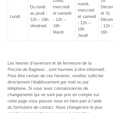
Lundi,
24
mardi,
Du lundi
mercredi
Décem
mercredi
au jeudi :
et samedi
et 31
Lundi
et samedi
12h – 19h
: 12h –
Décem
: 12h –
Vendredi
19h
: 12h 
19h
Mardi
16h
Jeudi
Les heures d’ouverture et de fermeture de la
Piscine de Bagneux , sont fournies à titre informatif.
Pour être certain de ces horaires, veuillez solliciter
directement l’établissement par mail ou par
téléphone. Si vous avez connaissances de
changements qui ne sont pas pris en compte sur
cette page vous pouvez nous en faire part à l’aide
du formulaire de contact. Nous changerons le plus