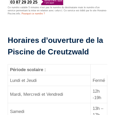
03 87 29 20 25
Ce numéro valable 5 minutes n’est pas le numéro du destinataire mais le numéro d’un
service permettant la mise en relation avec celui-ci. Ce service est édité par le site Horaires-
Piscine.info.
Pourquoi ce numéro ?
Horaires d’ouverture de la
Piscine de Creutzwald
Période scolaire :
Lundi et Jeudi
Fermé
12h
Mardi, Mercredi et Vendredi
-19h
13h –
Samedi
17h