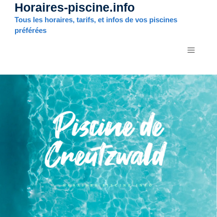
Horaires-piscine.info
Aller
au
Tous les horaires, tarifs, et infos de vos piscines
contenu
préférées
MENU