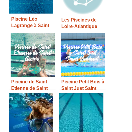
Piscine Léo
Les Piscines de
Lagrange à Saint
Loire-Atlantique
Nazaire – Horaires,
Tarifs et Infos –
Piscine de Saint
Piscine Petit Bois à
Etienne de Saint
Saint Just Saint
Geoirs – Horaires,
Rambert –
Tarifs et Infos –
Horaires, Tarifs et
Infos –