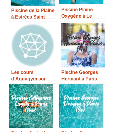
Piscine Plaine
Piscine de la Plaine
Oxygène à Le
à Estrées Saint
Mesnil Amelot –
Denis – Horaires,
Horaires, Tarifs et
Tarifs et Infos –
Infos –
Les cours
Piscine Georges
d’Aquagym sur
Hermant à Paris
Paris – Horaires et
(19e) – Horaires,
Infos
Tarifs et Infos –