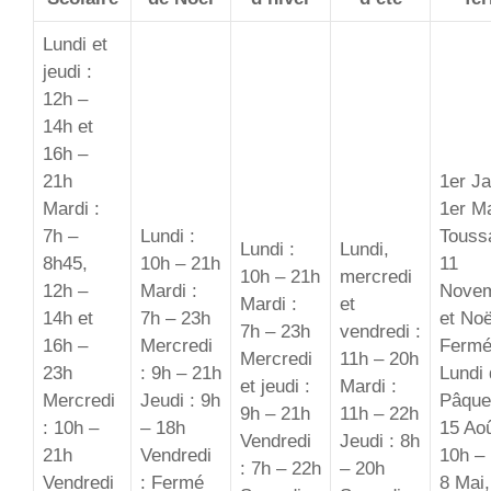
Lundi et
jeudi :
12h –
14h et
16h –
21h
1er Ja
Mardi :
1er Ma
7h –
Lundi :
Toussa
Lundi :
Lundi,
8h45,
10h – 21h
11
10h – 21h
mercredi
12h –
Mardi :
Nove
Mardi :
et
14h et
7h – 23h
et Noë
7h – 23h
vendredi :
16h –
Mercredi
Ferm
Mercredi
11h – 20h
23h
: 9h – 21h
Lundi
et jeudi :
Mardi :
Mercredi
Jeudi : 9h
Pâque
9h – 21h
11h – 22h
: 10h –
– 18h
15 Aoû
Vendredi
Jeudi : 8h
21h
Vendredi
10h –
: 7h – 22h
– 20h
Vendredi
: Fermé
8 Mai,