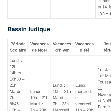
Pentec
et 14 Ju
: 9h – 
Bassin ludique
Période
Vacances
Vacances
Vacances
Jou
Scolaire
de Noël
d’hiver
d’été
féri
Lundi :
12h –
1er Jan
14h et
1er Ma
16h30 –
Toussa
21h
Lundi :
Lundi,
11
Mardi :
Lundi :
10h – 21h
mercredi
Novem
7h –
10h – 21h
Mardi :
et
et Noël
8h45,
Mardi :
7h – 23h
vendredi :
Fermé
12h –
7h – 23h
Mercredi
11h – 20h