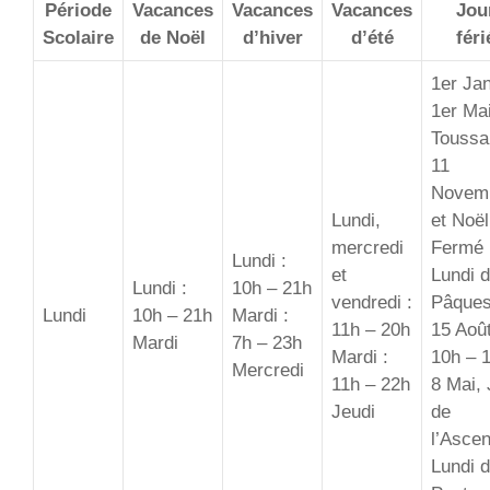
Période
Vacances
Vacances
Vacances
Jou
Scolaire
de Noël
d’hiver
d’été
féri
1er Jan
1er Mai
Toussai
11
Novem
Lundi,
et Noël
mercredi
Fermé
Lundi :
et
Lundi 
Lundi :
10h – 21h
vendredi :
Pâques
Lundi
10h – 21h
Mardi :
11h – 20h
15 Août
Mardi
7h – 23h
Mardi :
10h – 
Mercredi
11h – 22h
8 Mai, 
Jeudi
de
l’Ascen
Lundi 