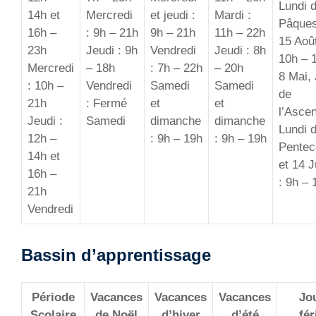
Lundi 
14h et
Mercredi
et jeudi :
Mardi :
Pâques
16h –
: 9h – 21h
9h – 21h
11h – 22h
15 Août
23h
Jeudi : 9h
Vendredi
Jeudi : 8h
10h – 
Mercredi
– 18h
: 7h – 22h
– 20h
8 Mai,
: 10h –
Vendredi
Samedi
Samedi
de
21h
: Fermé
et
et
l’Asce
Jeudi :
Samedi
dimanche
dimanche
Lundi 
12h –
: 9h – 19h
: 9h – 19h
Pentec
14h et
et 14 Ju
16h –
: 9h – 
21h
Vendredi
Bassin d’apprentissage
Période
Vacances
Vacances
Vacances
Jo
Scolaire
de Noël
d’hiver
d’été
fér