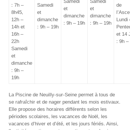
Samedi
Samedi
: 7h –
Samedi
de
et
et
8h45,
et
l’Asce
dimanche
dimanche
12h –
dimanche
Lundi
: 9h – 19h
: 9h – 19h
14h et
: 9h – 19h
Pente
16h –
et 14 J
22h
: 9h –
Samedi
et
dimanche
: 9h –
19h
La Piscine de Neuilly-sur-Seine permet à tous de
se rafraîchir et de nager pendant les mois estivaux.
Elle propose des horaires différents selon les
périodes scolaires, les vacances de Noël, les
vacances d’hiver et d’été, et les jours fériés. Ainsi,