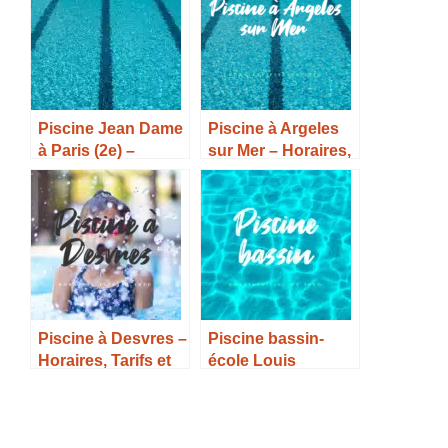
Piscine Jean Dame
Piscine à Argeles
à Paris (2e) –
sur Mer – Horaires,
Horaires, Tarifs et
Tarifs et Infos –
Infos –
Piscine à Desvres –
Piscine bassin-
Horaires, Tarifs et
école Louis
Infos –
Lumière à Paris
(20e) – Horaires,
Tarifs et Infos –