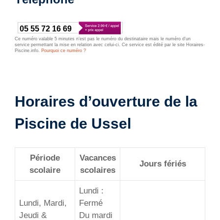
05 55 72 16 69
Ce numéro valable 5 minutes n’est pas le numéro du destinataire mais le numéro d’un
service permettant la mise en relation avec celui-ci. Ce service est édité par le site Horaires-
Piscine.info.
Pourquoi ce numéro ?
Horaires d’ouverture de la
Piscine de Ussel
Période
Vacances
Jours fériés
scolaire
scolaires
Lundi :
Lundi, Mardi,
Fermé
Jeudi &
Du mardi