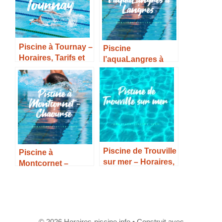
Piscine à Tournay –
Piscine
Horaires, Tarifs et
l’aquaLangres à
Infos –
Langres – Horaires,
Tarifs et Infos –
Piscine de Trouville
Piscine à
sur mer – Horaires,
Montcornet –
Tarifs et Infos –
Chaourse –
Horaires, Tarifs et
Infos –
© 2026 Horaires-piscine.info
• Construit avec