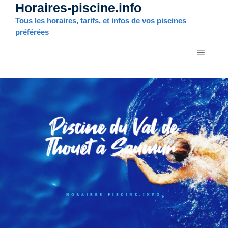
Horaires-piscine.info
Aller
au
Tous les horaires, tarifs, et infos de vos piscines
contenu
préférées
MENU