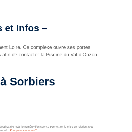
 et Infos –
ement Loire. Ce complexe ouvre ses portes
 afin de contacter la Piscine du Val d’Onzon
 à Sorbiers
estinataire mais le numéro d’un service permettant la mise en relation avec
ine.info.
Pourquoi ce numéro ?