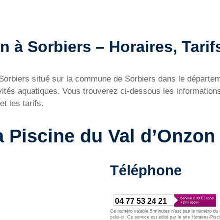
 à Sorbiers – Horaires, Tarifs
à Sorbiers situé sur la commune de Sorbiers dans le départ
ités aquatiques. Vous trouverez ci-dessous les informations
t les tarifs.
a Piscine du Val d’Onzon
Téléphone
04 77 53 24 21
Ce numéro valable 5 minutes n’est pas le numéro du d
celui-ci. Ce service est édité par le site Horaires-Pisc