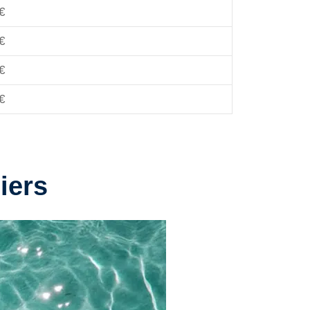
€
€
€
€
iers