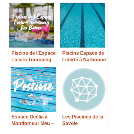
Horaires, Tarifs et
Châteaubriant –
Infos –
Horaires, Tarifs et
Infos –
Piscine de l’Espace
Piscine Espace de
Loisirs Tourcoing
Liberté à Narbonne
Les Bains –
– Horaires, Tarifs et
Horaires, Tarifs et
Infos –
Infos –
Espace Océlia à
Les Piscines de la
Montfort sur Meu –
Savoie
Horaires, Tarifs et