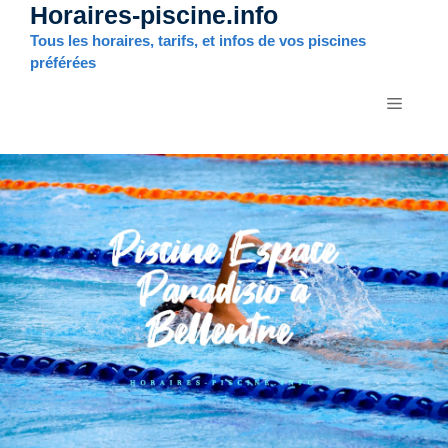
Horaires-piscine.info
Aller
au
Tous les horaires, tarifs, et infos de vos piscines
contenu
préférées
MENU