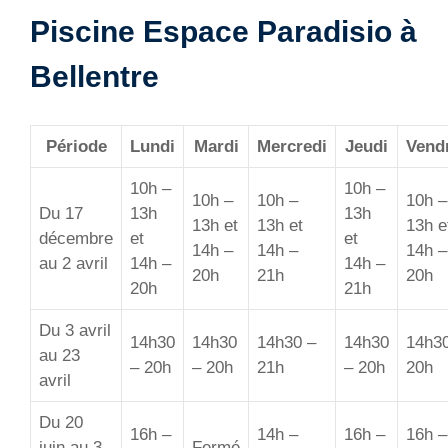
Piscine Espace Paradisio à
Bellentre
Période
Lundi
Mardi
Mercredi
Jeudi
Vend
10h –
10h –
10h –
10h –
10h –
Du 17
13h
13h
13h et
13h et
13h e
décembre
et
et
14h –
14h –
14h –
au 2 avril
14h –
14h –
20h
21h
20h
20h
21h
Du 3 avril
14h30
14h30
14h30 –
14h30
14h3
au 23
– 20h
– 20h
21h
– 20h
20h
avril
Du 20
16h –
14h –
16h –
16h –
juin au 3
Fermé