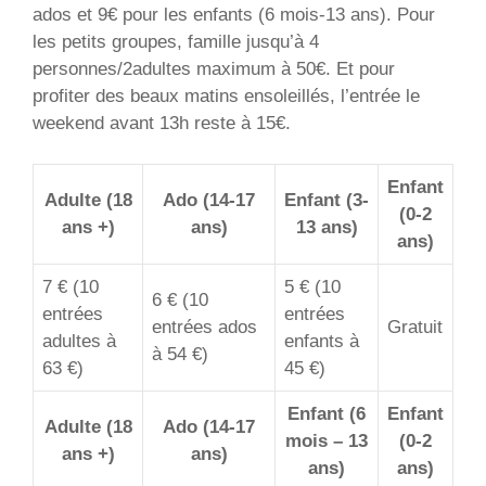
ados et 9€ pour les enfants (6 mois-13 ans). Pour
les petits groupes, famille jusqu’à 4
personnes/2adultes maximum à 50€. Et pour
profiter des beaux matins ensoleillés, l’entrée le
weekend avant 13h reste à 15€.
Enfant
Adulte (18
Ado (14-17
Enfant (3-
(0-2
ans +)
ans)
13 ans)
ans)
7 € (10
5 € (10
6 € (10
entrées
entrées
entrées ados
Gratuit
adultes à
enfants à
à 54 €)
63 €)
45 €)
Enfant (6
Enfant
Adulte (18
Ado (14-17
mois – 13
(0-2
ans +)
ans)
ans)
ans)