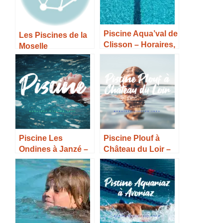
Piscine Aqua’val de
Les Piscines de la
Clisson – Horaires,
Moselle
Tarifs et Infos –
Piscine Les
Piscine Plouf à
Ondines à Janzé –
Château du Loir –
Horaires, Tarifs et
Horaires, Tarifs et
Infos –
Infos –