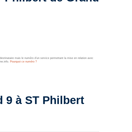
estinataire mais le numéro d’un service permettant la mise en relation avec
ine.info.
Pourquoi ce numéro ?
 9 à ST Philbert