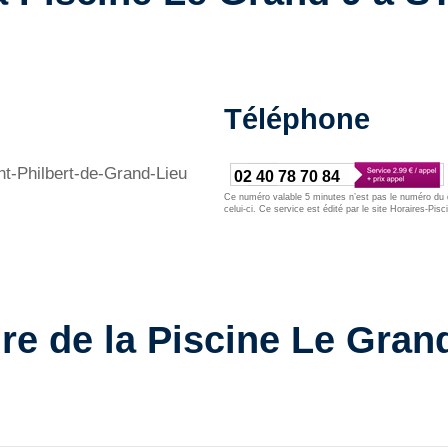
Téléphone
nt-Philbert-de-Grand-Lieu
02 40 78 70 84
Ce numéro valable 5 minutes n’est pas le numéro du d
celui-ci. Ce service est édité par le site Horaires-Pisc
re de la Piscine Le Grand