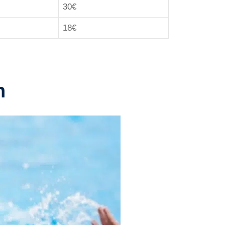
30€
18€
n