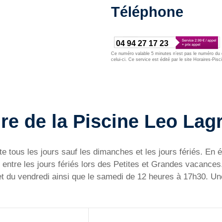
Téléphone
04 94 27 17 23
Ce numéro valable 5 minutes n’est pas le numéro du d
celui-ci. Ce service est édité par le site Horaires-Pisc
re de la Piscine Leo Lag
 tous les jours sauf les dimanches et les jours fériés. En ét
entre les jours fériés lors des Petites et Grandes vacances
et du vendredi ainsi que le samedi de 12 heures à 17h30. Une