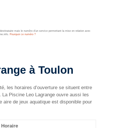
estinataire mais le numéro d’un service permettant la mise en relation avec
ine.info.
Pourquoi ce numéro ?
range à Toulon
é, les horaires d’ouverture se situent entre
. La Piscine Leo Lagrange ouvre aussi les
 aire de jeux aquatique est disponible pour
Horaire