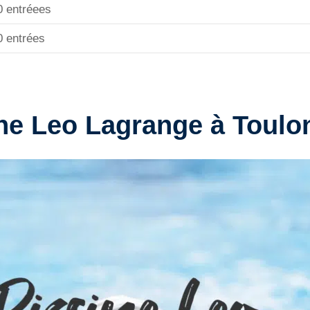
0 entréees
0 entrées
ine Leo Lagrange à Toulo