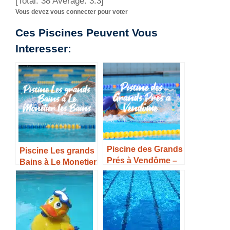
[Total:
38
Average:
3.3
]
Vous devez vous connecter pour voter
Ces Piscines Peuvent Vous
Interesser:
Piscine des Grands
Piscine Les grands
Prés à Vendôme –
Bains à Le Monetier
Horaires, Tarifs et
les Bains –
Infos –
Horaires, Tarifs et
Infos –