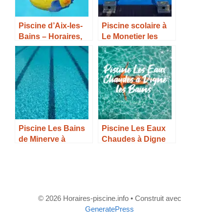
Piscine d’Aix-les-
Piscine scolaire à
Bains – Horaires,
Le Monetier les
Tarifs et Infos –
Bains – Horaires,
Tarifs et Infos –
Piscine Les Bains
Piscine Les Eaux
de Minerve à
Chaudes à Digne
Peyriac-Minervois –
les Bains –
Horaires, Tarifs et
Horaires, Tarifs et
Infos –
Infos –
© 2026 Horaires-piscine.info
• Construit avec
GeneratePress