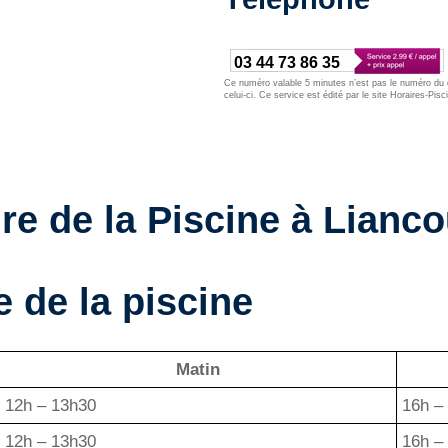
03 44 73 86 35
Ce numéro valable 5 minutes n’est pas le numéro du d
celui-ci. Ce service est édité par le site Horaires-Pisc
re de la Piscine à Lianco
 de la piscine
Matin
12h – 13h30
16h –
12h – 13h30
16h –