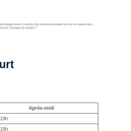
estinataire mais le numéro d’un service permettant la mise en relation avec
ine.info.
Pourquoi ce numéro ?
urt
Après-midi
 19h
 19h