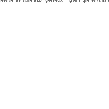
s de la Piscine à Lixing-lès-Rouhling ainsi que les tarifs e