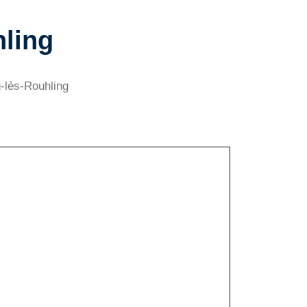
hling
g-lès-Rouhling