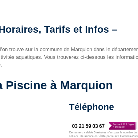
oraires, Tarifs et Infos –
e l’on trouve sur la commune de Marquion dans le départem
ctivités aquatiques. Vous trouverez ci-dessous les informati
.
a Piscine à Marquion
Téléphone
03 21 59 03 67
Ce numéro valable 5 minutes n’est pas le numéro du d
celui-ci. Ce service est édité par le site Horaires-Pisc