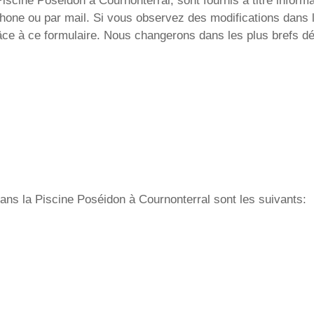
iscine Poséidon à Cournonterral, sont fournis à titre informat
phone ou par mail. Si vous observez des modifications dans 
râce à ce formulaire. Nous changerons dans les plus brefs dé
 dans la Piscine Poséidon à Cournonterral sont les suivants: