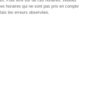
if. Pour être sur de ces horaires, veuillez
les horaires qui ne sont pas pris en compte
lais les erreurs observées.