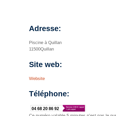
Adresse:
Piscine à Quillan
11500Quillan
Site web:
Website
Téléphone:
04 68 20 86 92
Ce numéro valable 5 minutes n’est pas le num