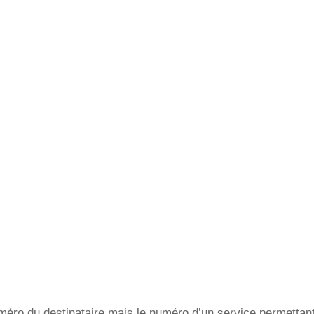
éro du destinataire mais le numéro d’un service permettant 