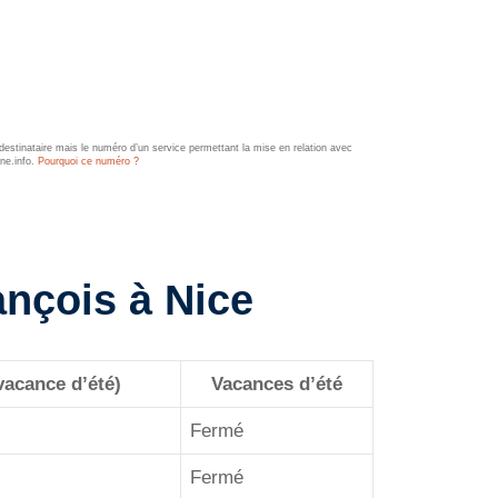
estinataire mais le numéro d’un service permettant la mise en relation avec
ine.info.
Pourquoi ce numéro ?
ançois à Nice
vacance d’été)
Vacances d’été
Fermé
Fermé