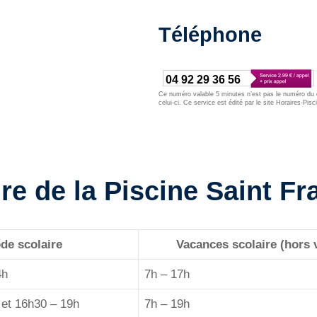
Téléphone
04 92 29 36 56
Ce numéro valable 5 minutes n’est pas le numéro du d
celui-ci. Ce service est édité par le site Horaires-Pisc
re de la Piscine Saint Fr
de scolaire
Vacances scolaire (hors 
4h
7h – 17h
 et 16h30 – 19h
7h – 19h