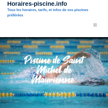
Horaires-piscine.info
Aller
au
Tous les horaires, tarifs, et infos de vos piscines
contenu
préférées
MENU