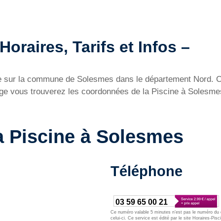
oraires, Tarifs et Infos –
e sur la commune de Solesmes dans le département Nord. Ce 
age vous trouverez les coordonnées de la Piscine à Solesmes 
a Piscine à Solesmes
Téléphone
03 59 65 00 21
Ce numéro valable 5 minutes n’est pas le numéro du d
celui-ci. Ce service est édité par le site Horaires-Pisc