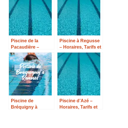
Piscine de la
Piscine à Regusse
Pacaudière –
– Horaires, Tarifs et
Horaires, Tarifs et
Infos –
Infos –
Piscine de
Piscine d’Azé –
Bréquigny à
Horaires, Tarifs et
Rennes – Horaires,
Infos –
Tarifs et Infos –